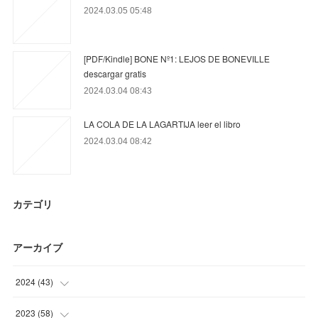
2024.03.05 05:48
[PDF/Kindle] BONE Nº1: LEJOS DE BONEVILLE
descargar gratis
2024.03.04 08:43
LA COLA DE LA LAGARTIJA leer el libro
2024.03.04 08:42
カテゴリ
アーカイブ
2024
(
43
)
(
15
)
2023
(
58
)