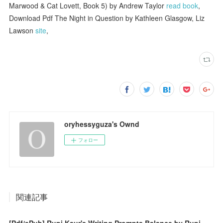
Marwood & Cat Lovett, Book 5) by Andrew Taylor
read book
,
Download Pdf The Night in Question by Kathleen Glasgow, Liz
Lawson
site
,
oryhessyguza's Ownd
フォロー
関連記事
[Pdf/ePub] Rupi Kaur's Writing Prompts Balance by Rupi Kaur download ebook