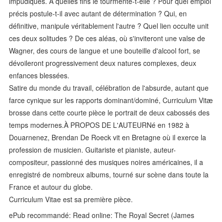
impudiques. À quelles fins le tourmente-t-elle ? Pour quel emploi
précis postule-t-il avec autant de détermination ? Qui, en
définitive, manipule véritablement l'autre ? Quel lien occulte unit
ces deux solitudes ? De ces aléas, où s'inviteront une valse de
Wagner, des cours de langue et une bouteille d'alcool fort, se
dévoileront progressivement deux natures complexes, deux
enfances blessées.
Satire du monde du travail, célébration de l'absurde, autant que
farce cynique sur les rapports dominant/dominé, Curriculum Vitæ
brosse dans cette courte pièce le portrait de deux cabossés des
temps modernes.À PROPOS DE L'AUTEURNé en 1982 à
Douarnenez, Brendan De Roeck vit en Bretagne où il exerce la
profession de musicien. Guitariste et pianiste, auteur-
compositeur, passionné des musiques noires américaines, il a
enregistré de nombreux albums, tourné sur scène dans toute la
France et autour du globe.
Curriculum Vitae est sa première pièce.
ePub recommandé: Read online: The Royal Secret (James